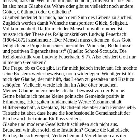
müssen, dass die Welt nicht nur aus meinem „Universum“ besteht.
Ist also mein Glaube das Wahre oder gibt es vielleicht noch andere
Götter, Göttinnen oder Gottheiten?
Glauben bedeutet für mich, nach dem Sinn des Lebens zu suchen.
Zugleich werden damit Wünsche transportiert: Glück, Seligkeit,
Vollkommenheit. Da für mich der Mensch unvollkommen ist,
müsste ich der These des Religionskritikers Ludwig Feuerbach
(1804-1872) zustimmen: „Der Mensch muss erkennen, dass Gott
lediglich eine Projektion seiner unerfüllten Wünsche, Bedürfnisse
und positiven Eigenschaften ist“ (Quelle: School-Scout.de, Die
Religionskritik von Ludwig Feuerbach, S.7). Also existiert Gott nur
in meinen Gedanken?
Die Frage, ob es Gott gibt, ist für mich jedoch irrelevant. Ich möchte
seine Existenz weder beweisen, noch widerlegen. Wichtiger ist für
mich der Glaube, der mir hilft, das Leben zu gestalten und Kraft zu
schöpfen. Vielleicht werde ich ihn im Alter öfter brauchen.
Meinen Glaube unterscheide ich aber bewusst von der Kirche.
Gerne behalte ich meine kleine polnische Gemeinde positiv in
Erinnerung. Hier galten fundamentale Werte: Zusammenhalt,
Hilfsbereitschaft, Akzeptanz, Nächstenliebe aber auch Feindesliebe.
Tatsache ist aber, dass heute die konfessionelle Gemeinschaft der
Kirche auch bei mir an Einfluss verliert.
Glaube und moderne Gesellschaft schließen sich nicht aus.
Brauchen wir aber solch eine Institution? Gerade die katholische
Kirche, die sich weigert, Verbrechen und Verfehlungen aus der