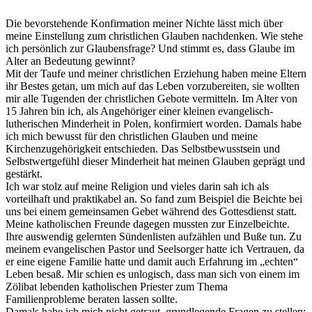
Die bevorstehende Konfirmation meiner Nichte lässt mich über
meine Einstellung zum christlichen Glauben nachdenken. Wie stehe
ich persönlich zur Glaubensfrage? Und stimmt es, dass Glaube im
Alter an Bedeutung gewinnt?
Mit der Taufe und meiner christlichen Erziehung haben meine Eltern
ihr Bestes getan, um mich auf das Leben vorzubereiten, sie wollten
mir alle Tugenden der christlichen Gebote vermitteln. Im Alter von
15 Jahren bin ich, als Angehöriger einer kleinen evangelisch-
lutherischen Minderheit in Polen, konfirmiert worden. Damals habe
ich mich bewusst für den christlichen Glauben und meine
Kirchenzugehörigkeit entschieden. Das Selbstbewusstsein und
Selbstwertgefühl dieser Minderheit hat meinen Glauben geprägt und
gestärkt.
Ich war stolz auf meine Religion und vieles darin sah ich als
vorteilhaft und praktikabel an. So fand zum Beispiel die Beichte bei
uns bei einem gemeinsamen Gebet während des Gottesdienst statt.
Meine katholischen Freunde dagegen mussten zur Einzelbeichte.
Ihre auswendig gelernten Sündenlisten aufzählen und Buße tun. Zu
meinem evangelischen Pastor und Seelsorger hatte ich Vertrauen, da
er eine eigene Familie hatte und damit auch Erfahrung im „echten“
Leben besaß. Mir schien es unlogisch, dass man sich von einem im
Zölibat lebenden katholischen Priester zum Thema
Familienprobleme beraten lassen sollte.
Damals habe ich mich nicht getraut, grundlegende Fragen zu stellen: