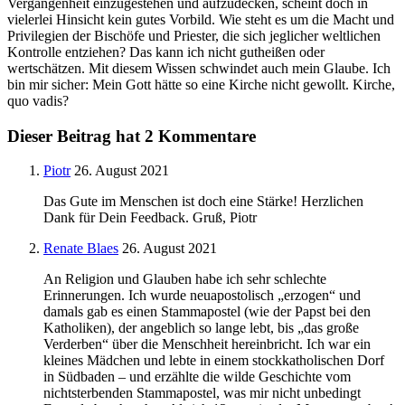
Vergangenheit einzugestehen und aufzudecken, scheint doch in
vielerlei Hinsicht kein gutes Vorbild. Wie steht es um die Macht und
Privilegien der Bischöfe und Priester, die sich jeglicher weltlichen
Kontrolle entziehen? Das kann ich nicht gutheißen oder
wertschätzen. Mit diesem Wissen schwindet auch mein Glaube. Ich
bin mir sicher: Mein Gott hätte so eine Kirche nicht gewollt. Kirche,
quo vadis?
Dieser Beitrag hat 2 Kommentare
Piotr
26. August 2021
Das Gute im Menschen ist doch eine Stärke! Herzlichen
Dank für Dein Feedback. Gruß, Piotr
Renate Blaes
26. August 2021
An Religion und Glauben habe ich sehr schlechte
Erinnerungen. Ich wurde neuapostolisch „erzogen“ und
damals gab es einen Stammapostel (wie der Papst bei den
Katholiken), der angeblich so lange lebt, bis „das große
Verderben“ über die Menschheit hereinbricht. Ich war ein
kleines Mädchen und lebte in einem stockkatholischen Dorf
in Südbaden – und erzählte die wilde Geschichte vom
nichtsterbenden Stammapostel, was mir nicht unbedingt