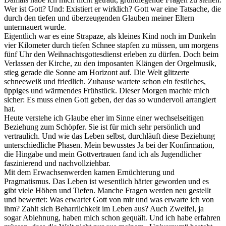
Wer ist Gott? Und: Existiert er wirklich? Gott war eine Tatsache, die
durch den tiefen und überzeugenden Glauben meiner Eltern
untermauert wurde.
Eigentlich war es eine Strapaze, als kleines Kind noch im Dunkeln
vier Kilometer durch tiefen Schnee stapfen zu müssen, um morgens
fünf Uhr den Weihnachtsgottesdienst erleben zu dürfen. Doch beim
Verlassen der Kirche, zu den imposanten Klängen der Orgelmusik,
stieg gerade die Sonne am Horizont auf. Die Welt glitzerte
schneeweiß und friedlich. Zuhause wartete schon ein festliches,
üppiges und wärmendes Frühstück. Dieser Morgen machte mich
sicher: Es muss einen Gott geben, der das so wundervoll arrangiert
hat.
Heute verstehe ich Glaube eher im Sinne einer wechselseitigen
Beziehung zum Schöpfer. Sie ist für mich sehr persönlich und
vertraulich. Und wie das Leben selbst, durchläuft diese Beziehung
unterschiedliche Phasen. Mein bewusstes Ja bei der Konfirmation,
die Hingabe und mein Gottvertrauen fand ich als Jugendlicher
faszinierend und nachvollziehbar.
Mit dem Erwachsenwerden kamen Ernüchterung und
Pragmatismus. Das Leben ist wesentlich härter geworden und es
gibt viele Höhen und Tiefen. Manche Fragen werden neu gestellt
und bewertet: Was erwartet Gott von mir und was erwarte ich von
ihm? Zahlt sich Beharrlichkeit im Leben aus? Auch Zweifel, ja
sogar Ablehnung, haben mich schon gequält. Und ich habe erfahren